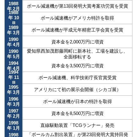
1988
ボール減速機が第13回発明大賞考案功労賞を受賞
年 2月
1988
年 10
ボール減速機がアメリカ特許を取得
月
1989
ボール減速機が平成元年精密工学会賞を受賞
年 3月
1990
資本金を2,000万円に増資
年 4月
愛知県西加茂郡藤岡町に新本社、工場を建設し、
1990
年 5月
全面移転する
1994
資本金を3,500万円に増資
年 4月
1994
年 11
ボール減速機、科学技術庁長官賞受賞
月
1995
アメリカにて初の展示会開催（シカゴ展）
年 3月
1996
ボール減速機が日本の特許を取得
年 3月
1997
資本金を8,500万円に増資
年 2月
1998
直線駆動装置「TCGランナー」発売
年 1月
「ボールカム割出装置」が第23回発明大賞持田発
1998