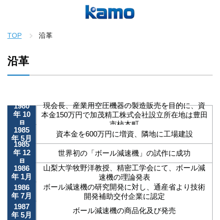
TOP
沿革
沿革
現会長、産業用空圧機器の製造販売を目的に、資
1980
年 10
本金150万円で加茂精工株式会社設立所在地は豊田
月
市柿本町
1985
資本金を600万円に増資、隣地に工場建設
年 5月
1985
年 12
世界初の「ボール減速機」の試作に成功
月
山梨大学牧野洋教授、精密工学会にて、ボール減
1986
年 1月
速機の理論発表
ボール減速機の研究開発に対し、通産省より技術
1986
年 7月
開発補助交付企業に認定
1987
ボール減速機の商品化及び発売
年 5月