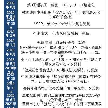
2009
第3工場竣工・稼働、TCGシリーズ増産化
年 8月
韓国連絡事務所を「KAMO FA」とし現地法人化
2010
年 8月
（100%子会社）
2012
年 10
「SFP」がグッドデザイン賞を受賞
月
2014
今瀬 玄太 代表取締役 社長 就任
年 1月
2014
今瀬 憲司 取締役 会長 就任
年 1月
NHK総合テレビ「超絶 凄ワザ！SP 究極の歯車対
2016
決～小型モーターで冷蔵庫を持ち上げろ！」に出
年 6月
演
小さな工場のものづくり魂 ～画期的な自社製品で
2018
年 5月
市場を席巻する～を発刊
2019年
「健康経営優良法人 中小規模法人部門」に認定
2月
2019
中国連絡事務所を「加茂伝導科技（南京）有限公
年 10
司」とし現地法人化（100%子会社）
月
2019
年 11
会長今瀬憲司が秋の受勲「旭日単光章」を受賞
月
島根県出雲市東部工業団地に国内2番目の製造拠
2020
年 6月
点、出雲工場が竣工・稼働
2021年
豊田市より「はたらく人がイキイキ輝く事業所表