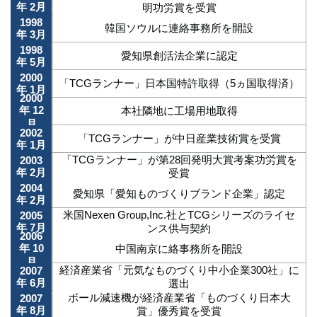
年 2月
明功労賞を受賞
1998
韓国ソウルに連絡事務所を開設
年 3月
1998
愛知県創活法企業に認定
年 5月
2000
「TCGランナー」日本国特許取得（5ヵ国取得済）
年 1月
2000
年 12
本社隣地に工場用地取得
月
2002
「TCGランナー」が中日産業技術賞を受賞
年 1月
「TCGランナー」が第28回発明大賞考案功労賞を
2003
年 2月
受賞
2004
愛知県「愛知ものづくりブランド企業」認定
年 2月
米国Nexen Group,Inc.社とTCGシリーズのライセ
2005
年 7月
ンス供与契約
2006
年 10
中国南京に絡事務所を開設
月
経済産業省「元気なものづくり中小企業300社」に
2007
年 6月
選出
ボール減速機が経済産業省「ものづくり日本大
2007
年 8月
賞」優秀賞を受賞